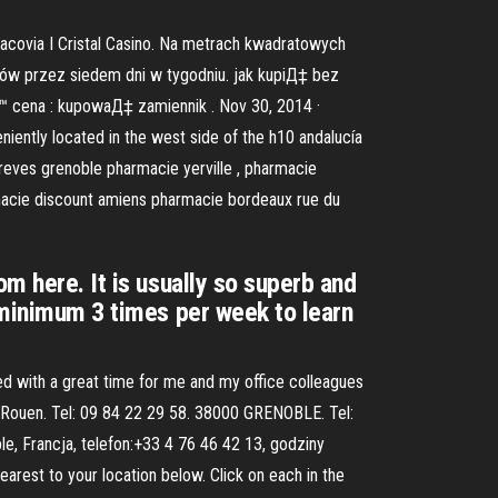
acovia I Cristal Casino. Na metrach kwadratowych
aków przez siedem dni w tygodniu. jak kupiД‡ bez
™ cena : kupowaД‡ zamiennik . Nov 30, 2014 ·
niently located in the west side of the h10 andalucía
breves grenoble pharmacie yerville , pharmacie
rmacie discount amiens pharmacie bordeaux rue du
m here. It is usually so superb and
a minimum 3 times per week to learn
fed with a great time for me and my office colleagues
0 Rouen. Tel: 09 84 22 29 58. 38000 GRENOBLE. Tel:
e, Francja, telefon:+33 4 76 46 42 13, godziny
arest to your location below. Click on each in the