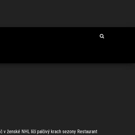
uč v ženské NHL líčí palčivý krach sezony Restaurant