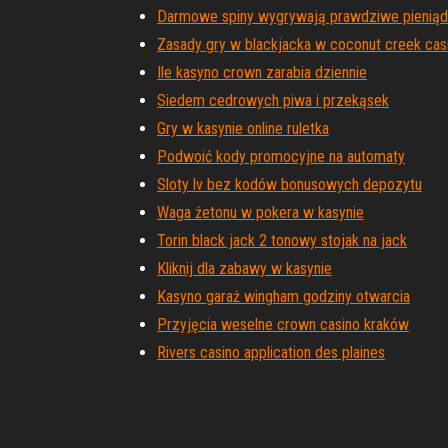
Darmowe spiny wygrywają prawdziwe pienią
Zasady gry w blackjacka w coconut creek cas
Ile kasyno crown zarabia dziennie
Siedem cedrowych piwa i przekąsek
Gry w kasynie online ruletka
Podwoić kody promocyjne na automaty
Sloty lv bez kodów bonusowych depozytu
Waga żetonu w pokera w kasynie
Torin black jack 2 tonowy stojak na jack
Kliknij dla zabawy w kasynie
Kasyno garaż wingham godziny otwarcia
Przyjęcia weselne crown casino kraków
Rivers casino application des plaines