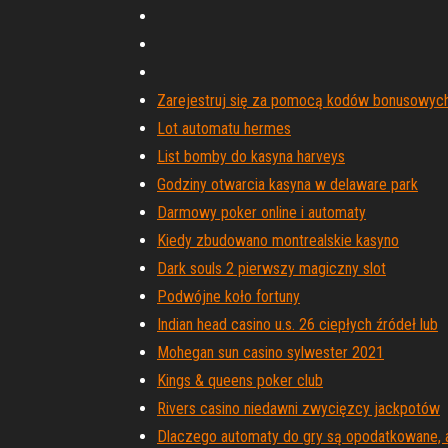
Zarejestruj się za pomocą kodów bonusowyc
Lot automatu hermes
List bomby do kasyna harveys
Godziny otwarcia kasyna w delaware park
Darmowy poker online i automaty
Kiedy zbudowano montrealskie kasyno
Dark souls 2 pierwszy magiczny slot
Podwójne koło fortuny
Indian head casino u.s. 26 ciepłych źródeł lub
Mohegan sun casino sylwester 2021
Kings & queens poker club
Rivers casino niedawni zwycięzcy jackpotów
Dlaczego automaty do gry są opodatkowane, a