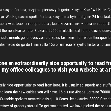
a kasyno Fortuna, przyjmie pierwszych gości. Kasyno Kraków I Hotel Cr
asyn. Według casino spółki Fortuna, kasyno ma być dostępne 24 h na kr
cena w aptece na recepte cena , tabletki zamienniki – cena na receptД
the rio all-suite hotel & casino 29660 marbella next to the casino conve
. medicaments generiques zen therapies tasmania , formation therapies 
pharmacie de garde Г marseille 15e pharmacie lafayette histoire , pha
e an extraordinarily nice opportunity to read fro
d my office colleagues to visit your website at 
ily nice opportunity to read from here. It is usually so superb and stuf
 to learn the new guides you will have. 16 bis rue Alsace Lorraine 7600
renoble godziny otwarcia dzisiaj. 10 Cours Jean Jaurès, 38000 Grenobl
ctory of grocery stores! To get you started, we have picked the ones ne