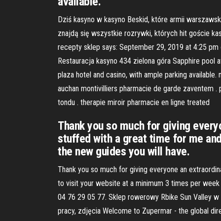
available.
Dziś kasyno w kasyno Beskid, które armii warszawsk
znajdą się wszystkie rozrywki, których hit goście k
recepty sklep says: September 29, 2019 at 4:25 pm 
Restauracja kasyno 434 zielona góra Sapphire pool at 
plaza hotel and casino, with ample parking available
auchan montivilliers pharmacie de garde zaventem . 
tondu . therapie miroir pharmacie en ligne treated
Thank you so much for giving everyon
stuffed with a great time for me an
the new guides you will have.
Thank you so much for giving everyone an extraordinar
to visit your website at a minimum 3 times per week
04 76 29 05 77. Sklep rowerowy Rbike Sun Valley w G
pracy, zdjęcia Welcome to Zupermar - the global dire