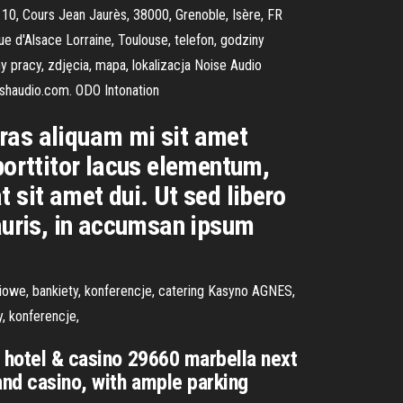
 10, Cours Jean Jaurès, 38000, Grenoble, Isère, FR
ue d'Alsace Lorraine, Toulouse, telefon, godziny
ny pracy, zdjęcia, mapa, lokalizacja Noise Audio
shaudio.com. ODO Intonation
ras aliquam mi sit amet
porttitor lacus elementum,
t sit amet dui. Ut sed libero
mauris, in accumsan ipsum
ciowe, bankiety, konferencje, catering Kasyno AGNES,
, konferencje,
e hotel & casino 29660 marbella next
 and casino, with ample parking