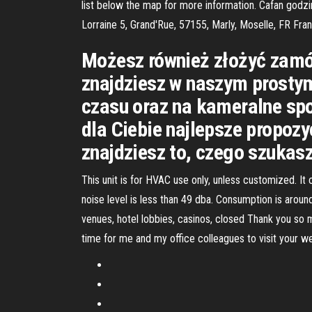
list below the map for more information. Cafan godzin
Lorraine 5, Grand'Rue, 57155, Marly, Moselle, FR Fran
Możesz również złożyć zamó
znajdziesz w naszym prostym
czasu oraz na kameralne sp
dla Ciebie najlepsze propozy
znajdziesz to, czego szukas
This unit is for HVAC use only, unless customized. It c
noise level is less than 49 dba. Consumption is aroun
venues, hotel lobbies, casinos, closed Thank you so m
time for me and my office colleagues to visit your w