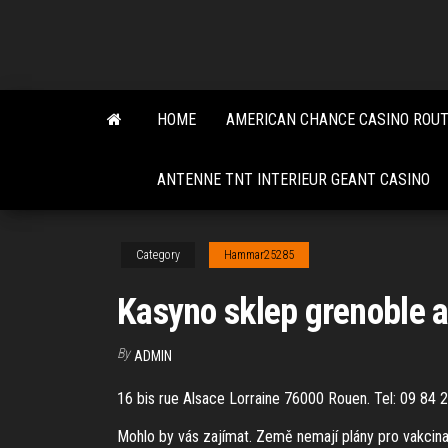
Skip
to
the
content
HOME
AMERICAN CHANCE CASINO ROUT
ANTENNE TNT INTERIEUR GEANT CASINO
Category
Hammar25285
Kasyno sklep grenoble a
By
ADMIN
16 bis rue Alsace Lorraine 76000 Rouen. Tel: 09 84
Mohlo by vás zajímat. Země nemají plány pro vakcinac