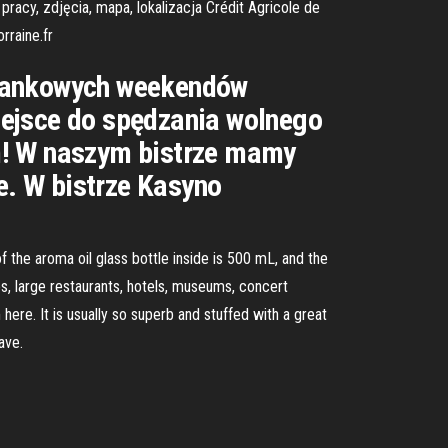
pracy, zdjęcia, mapa, lokalizacja Crédit Agricole de
rraine.fr
elankowych weekendów
iejsce do spędzania wolnego
m! W naszym bistrze mamy
ne. W bistrze Kasyno
of the aroma oil glass bottle inside is 500 mL, and the
es, large restaurants, hotels, museums, concert
here. It is usually so superb and stuffed with a great
ave.