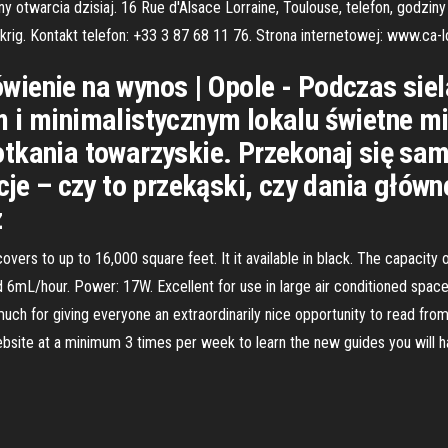
y otwarcia dzisiaj. 16 Rue d'Alsace Lorraine, Toulouse, telefon, godziny 
krig. Kontakt telefon: +33 3 87 68 11 76. Strona internetowej: www.ca-lo
wienie na wynos | Opole - Podczas si
 i minimalistycznym lokalu świetne m
otkania towarzyskie. Przekonaj się sa
cje – czy to przekąski, czy dania głów
z
overs to up to 16,000 square feet. It it available in black. The capacity 
d 6mL/hour. Power: 17W. Excellent for use in large air conditioned spac
uch for giving everyone an extraordinarily nice opportunity to read from 
ebsite at a minimum 3 times per week to learn the new guides you will h