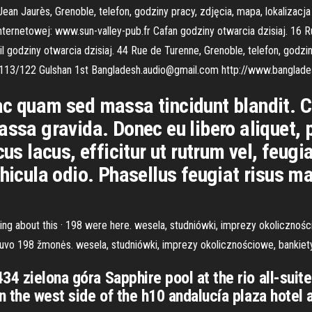
ean Jaurès, Grenoble, telefon, godziny pracy, zdjęcia, mapa, lokalizacja
nternetowej: www.sun-valley-pub.fr Cafan godziny otwarcia dzisiaj. 16 R
il godziny otwarcia dzisiaj. 44 Rue de Turenne, Grenoble, telefon, godzi
/113/122 Gulshan 1st Bangladesh.audio@gmail.com http://www.banglade
ac quam sed massa tincidunt blandit. C
assa gravida. Donec eu libero aliquet, 
us lacus, efficitur ut rutrum vel, feugia
ehicula odio. Phasellus feugiat risus 
ing about this · 198 were here. wesela, studniówki, imprezy okolicznoś
uvo 198 žmonės. wesela, studniówki, imprezy okolicznościowe, bankiety
34 zielona góra Sapphire pool at the rio all-suit
n the west side of the h10 andalucía plaza hotel