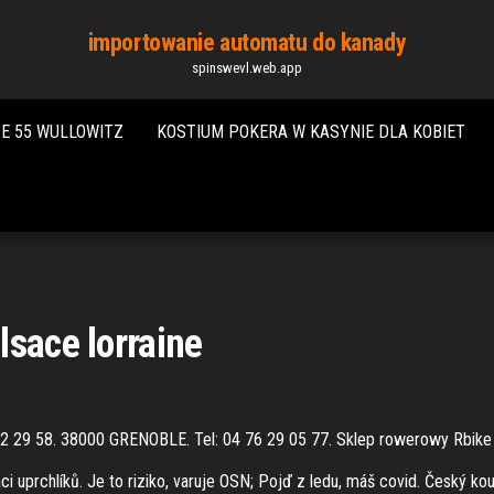
importowanie automatu do kanady
spinswevl.web.app
E 55 WULLOWITZ
KOSTIUM POKERA W KASYNIE DLA KOBIET
lsace lorraine
 22 29 58. 38000 GRENOBLE. Tel: 04 76 29 05 77. Sklep rowerowy Rbike
i uprchlíků. Je to riziko, varuje OSN; Pojď z ledu, máš covid. Český ko