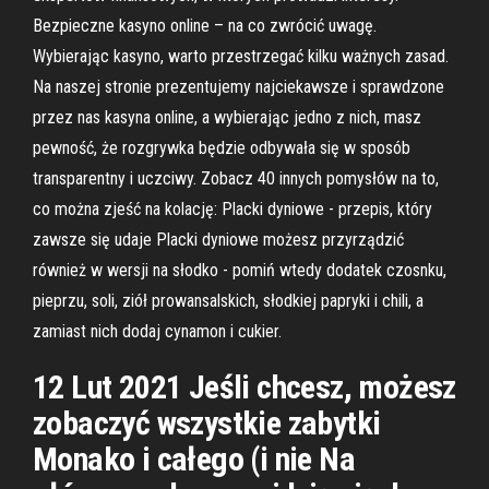
Bezpieczne kasyno online – na co zwrócić uwagę.
Wybierając kasyno, warto przestrzegać kilku ważnych zasad.
Na naszej stronie prezentujemy najciekawsze i sprawdzone
przez nas kasyna online, a wybierając jedno z nich, masz
pewność, że rozgrywka będzie odbywała się w sposób
transparentny i uczciwy. Zobacz 40 innych pomysłów na to,
co można zjeść na kolację: Placki dyniowe - przepis, który
zawsze się udaje Placki dyniowe możesz przyrządzić
również w wersji na słodko - pomiń wtedy dodatek czosnku,
pieprzu, soli, ziół prowansalskich, słodkiej papryki i chili, a
zamiast nich dodaj cynamon i cukier.
12 Lut 2021 Jeśli chcesz, możesz
zobaczyć wszystkie zabytki
Monako i całego (i nie Na