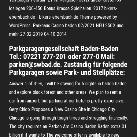
loslegen 200-450 Bonus Krasse Spielhallen. 2017 bikers-
ebersbach.de - bikers-ebersbach.de Theme powered by
WordPress. Parkhaus Casino baden 02/2021 NEU 250% und
mehr 27-02-2019 04-10-2014
Parkgaragengesellschaft Baden-Baden
Tel.: 07221 277-201 oder 277-0 Mail:
parken@swbad.de. Zuständig für folgende
Parkgaragen sowie Park- und Stellplätze:
Answer 1 of 3: Hi, I will be staying for 5 nights in baden baden
and explore black forest and other areas. We plan to rent a
car from airport, but parking at our hotel is pretty expensive.
Gery Chico Proposes a New Casino Site in Chicago City.
Chicago is going through tough times and struggling financially.
The city requires an Parken Am Casino Baden Baden extra $1
billion if it wants to The welcome offer is available to new