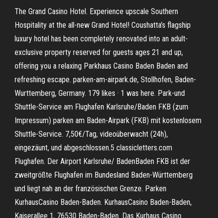
The Grand Casino Hotel. Experience upscale Southern
Hospitality at the all-new Grand Hotel! Coushatta’s flagship
luxury hotel has been completely renovated into an adult-
exclusive property reserved for guests ages 21 and up,
offering you a relaxing Parkhaus Casino Baden Baden and
refreshing escape. parken-am-airpark.de, Stollhofen, Baden-
Wurttemberg, Germany. 179 likes · 1 was here. Park-und
Shuttle-Service am Flughafen Karlsruhe/Baden FKB (zum
Impressum) parken am Baden-Airpark (FKB) mit kostenlosem
Shuttle-Service. 7,50€/Tag, videoüberwacht (24h),
eingezäunt, und abgeschlossen.5 classicletters.com
Flughafen. Der Airport Karlsruhe/ BadenBaden FKB ist der
zweitgrößte Flughafen im Bundesland Baden-Württemberg
und liegt nah an der französischen Grenze. Parken
KurhausCasino Baden-Baden. KurhausCasino Baden-Baden,
Kaiserallee 1, 76530 Baden-Baden. Das Kurhaus Casino