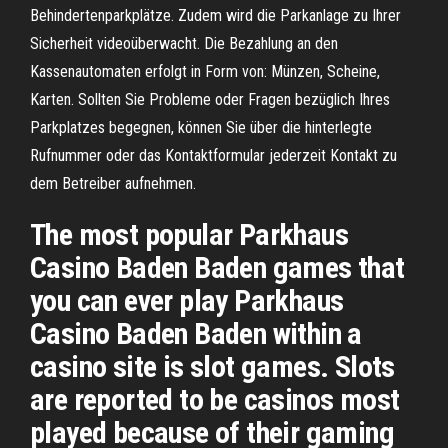
Behindertenparkplätze. Zudem wird die Parkanlage zu Ihrer
Sicherheit videoüberwacht. Die Bezahlung an den
Kassenautomaten erfolgt in Form von: Münzen, Scheine,
Karten. Sollten Sie Probleme oder Fragen bezüglich Ihres
Parkplatzes begegnen, können Sie über die hinterlegte
Rufnummer oder das Kontaktformular jederzeit Kontakt zu
dem Betreiber aufnehmen.
The most popular Parkhaus
Casino Baden Baden games that
you can ever play Parkhaus
Casino Baden Baden within a
casino site is slot games. Slots
are reported to be casinos most
played because of their gaming