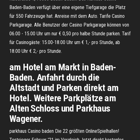
Baden-Baden verfügt über eine eigene Tiefgarage die Platz
für 550 Fahrzeuge hat. Anreise mit dem Auto. Tarife Casino
Parkgarage. Alle Benutzer der Casino Parkgarage können von
06.00 - 15.00 Uhr um nur € 0,50 pro halbe Stunde parken. Tarif
für Casinogäste: 15.00-18.00 Uhr um € 1,- pro Stunde, ab
18.00 Uhr € 2,- pro Stunde.
am Hotel am Markt in Baden-
Baden. Anfahrt durch die
Altstadt und Parken direkt am
Hotel. Weitere Parkplätze am
Alten Schloss und Parkhaus
Wagener.
parkhaus Casino baden Die 22 größten OnlineSpielhallen!
Testsieger Februar '21 im Vergleich Jetzt direkt kostenlos