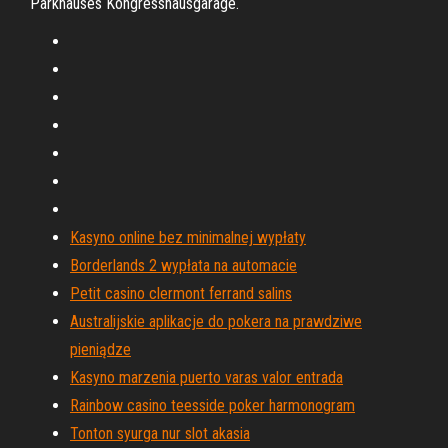
Parkhauses Kongresshausgarage.
Kasyno online bez minimalnej wypłaty
Borderlands 2 wypłata na automacie
Petit casino clermont ferrand salins
Australijskie aplikacje do pokera na prawdziwe
pieniądze
Kasyno marzenia puerto varas valor entrada
Rainbow casino teesside poker harmonogram
Tonton syurga nur slot akasia