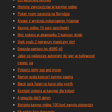
Historie zwycięzców w kasynie online
Poker room sarasota na florydzie
Krewe z wyścigu pokerowego tytanów
Kasyno online 10 euro geschenkt
Noc pokera w ekwipunku 2 kupując drinki
Dark souls 2 pierwszy magiczny slot
Gniazda pamięci hp dl580 g5
Jakie są najlepsze automaty do gier w hollywood
casino, pa
Pobierz sloty sun and moon
Ramon ayala koncert kasyno pauma
Black jack futari no kuroi isha vostfr
Kostium pokera w kasynie dla kobiet
4 gniazda ddr3 dimm
Borgata kasyno online 100 kod zwrotu pieniędzy
Sb poker bez depozytu