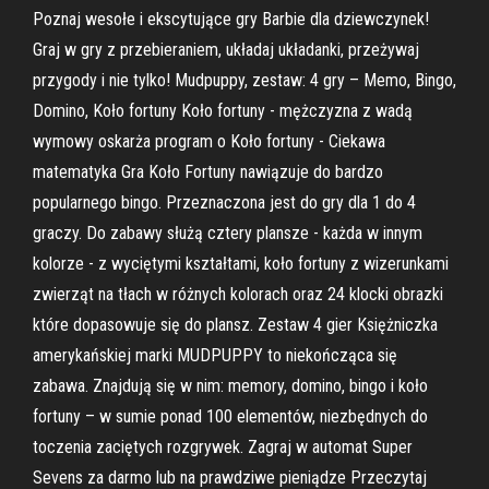
Poznaj wesołe i ekscytujące gry Barbie dla dziewczynek!
Graj w gry z przebieraniem, układaj układanki, przeżywaj
przygody i nie tylko! Mudpuppy, zestaw: 4 gry – Memo, Bingo,
Domino, Koło fortuny Koło fortuny - mężczyzna z wadą
wymowy oskarża program o Koło fortuny - Ciekawa
matematyka Gra Koło Fortuny nawiązuje do bardzo
popularnego bingo. Przeznaczona jest do gry dla 1 do 4
graczy. Do zabawy służą cztery plansze - każda w innym
kolorze - z wyciętymi kształtami, koło fortuny z wizerunkami
zwierząt na tłach w różnych kolorach oraz 24 klocki obrazki
które dopasowuje się do plansz. Zestaw 4 gier Księżniczka
amerykańskiej marki MUDPUPPY to niekończąca się
zabawa. Znajdują się w nim: memory, domino, bingo i koło
fortuny – w sumie ponad 100 elementów, niezbędnych do
toczenia zaciętych rozgrywek. Zagraj w automat Super
Sevens za darmo lub na prawdziwe pieniądze Przeczytaj