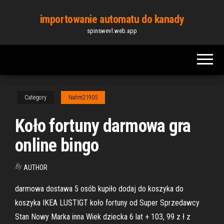
Skip
importowanie automatu do kanady
to
spinswevl.web.app
the
content
Category
Nahm21905
Koło fortuny darmowa gra
online bingo
By
AUTHOR
darmowa dostawa 5 osób kupiło dodaj do koszyka do
koszyka IKEA LUSTIGT koło fortuny od Super Sprzedawcy
Stan Nowy Marka inna Wiek dziecka 6 lat + 103, 99 z ł z