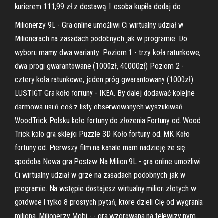
kurierem 111,99 zł z dostawą 1 osoba kupiła dodaj do
Milionerzy 9L - Gra online umożliwi Ci wirtualny udział w
Milionerach na zasadach podobnych jak w programie. Do
wyboru mamy dwa warianty: Poziom 1 - trzy koła ratunkowe,
dwa progi gwarantowane (1000zł, 40000zł) Poziom 2 -
cztery koła ratunkowe, jeden próg gwarantowany (1000zł).
LUSTIGT Gra koło fortuny - IKEA. By dalej dodawać kolejne
darmowa usuń coś z listy obserwowanych wyszukiwań.
WoodTrick Polsku koło fortuny do złożenia Fortuny od. Wood
Trick kolo gra sklejki Puzzle 3D Koło fortuny od. MK Koło
fortuny od. Pierwszy film na kanale mam nadzieję że się
spodoba Nowa gra Postaw Na Milion 9L - gra online umożliwi
Ci wirtualny udział w grze na zasadach podobnych jak w
programie. Na wstępie dostajesz wirtualny milion złotych w
gotówce i tylko 8 prostych pytań, które dzieli Cię od wygrania
miliona. Milionerzy Mobi - - gra wzorowana na telewizyjnym