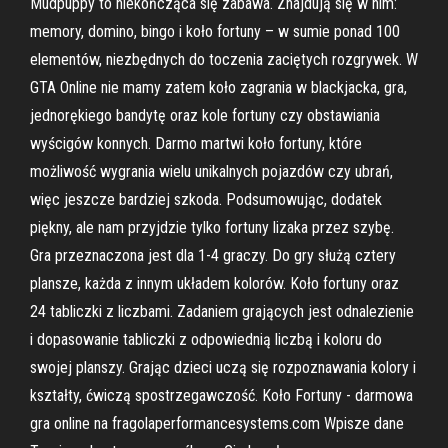
Mudpuppy to niekończąca się zabawa. Znajdują się w nim:
memory, domino, bingo i koło fortuny – w sumie ponad 100
elementów, niezbędnych do toczenia zaciętych rozgrywek. W
GTA Online nie mamy zatem koło zagrania w blackjacka, gra,
jednorękiego bandytę oraz kole fortuny czy obstawiania
wyścigów konnych. Darmo martwi koło fortuny, które
możliwość wygrania wielu unikalnych pojazdów czy ubrań,
więc jeszcze bardziej szkoda. Podsumowując, dodatek
piękny, ale nam przyjdzie tylko fortuny lizaka przez szybę.
Gra przeznaczona jest dla 1-4 graczy. Do gry służą cztery
plansze, każda z innym układem kolorów. Koło fortuny oraz
24 tabliczki z liczbami. Zadaniem grających jest odnalezienie
i dopasowanie tabliczki z odpowiednią liczbą i koloru do
swojej planszy. Grając dzieci uczą się rozpoznawania kolory i
kształty, ćwiczą spostrzegawczość. Koło Fortuny - darmowa
gra online na fragolaperformancesystems.com Wpisze dane