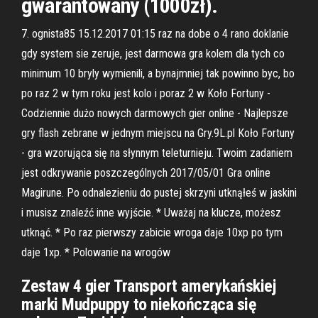
gwarantowany (1000zł).
7. ognista85 15.12.2017 01:15 raz na dobe o 4 rano doklanie
gdy system sie zeruje, jest darmowa gra kolem dla tych co
minimum 10 bryly wymienili, a bynajmniej tak powinno byc, bo
po raz 2 w tym roku jest kolo i poraz 2 w Koło Fortuny -
Codziennie dużo nowych darmowych gier online - Najlepsze
gry flash zebrane w jednym miejscu na Gry.9L.pl Koło Fortuny
- gra wzorująca się na słynnym teleturnieju. Twoim zadaniem
jest odkrywanie poszczególnych 2017/05/01 Gra online
Magirune. Po odnalezieniu do pustej skrzyni utknąłeś w jaskini
i musisz znaleźć inne wyjście. * Uważaj na klucze, możesz
utknąć. * Po raz pierwszy zabicie wroga daje 10xp po tym
daje 1xp. * Polowanie na wrogów
Zestaw 4 gier Transport amerykańskiej
marki Mudpuppy to niekończąca się