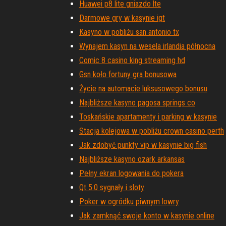
Huawei p8 lite gniazdo lte
Darmowe gry w kasynie igt
Kasyno w pobliżu san antonio tx
Wynajem kasyn na wesela irlandia północna
Comic 8 casino king streaming hd
Gsn koło fortuny gra bonusowa
Życie na automacie luksusowego bonusu
Najbliższe kasyno pagosa springs co
Toskańskie apartamenty i parking w kasynie
Stacja kolejowa w pobliżu crown casino perth
Jak zdobyć punkty vip w kasynie big fish
Najbliższe kasyno ozark arkansas
Pełny ekran logowania do pokera
Qt 5.0 sygnały i sloty
Poker w ogródku piwnym lowry
Jak zamknąć swoje konto w kasynie online