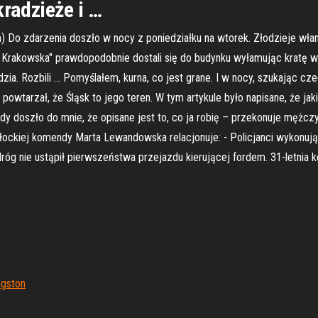
kradzieże i …
) Do zdarzenia doszło w nocy z poniedziałku na wtorek. Złodzieje włam
 Krakowska" prawdopodobnie dostali się do budynku wyłamując kratę w 
zia. Rozbili … Pomyślałem, kurna, co jest grane. I w nocy, szukając cz
wtarzał, że Śląsk to jego teren. W tym artykule było napisane, że jakiś
dy doszło do mnie, że opisane jest to, co ja robię – przekonuje mężc
ckiej komendy Marta Lewandowska relacjonuje: - Policjanci wykonujący
óg nie ustąpił pierwszeństwa przejazdu kierującej fordem. 31-letnia ko
ngston