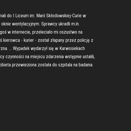
ali do I Liceum im. Marii Skłodowskiej-Curie w
oknie wentylacyjnym. Sprawcy ukradli m.in.
egoś w internecie, przeleciało mi oszustwo na
 kierowca - kurier - został złapany przez policję z
zyzna. … Wypadek wydarzył się w Karwosiekach
 czynności na miejscu zdarzenia wstępnie ustalili,
bieta przewieziona została do szpitala na badania.