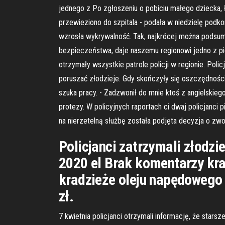
jednego z Po zgłoszeniu o pobiciu małego dziecka, ł
przewieziono do szpitala - podała w niedzielę podk
wzrosła wykrywalność. Tak, najkrócej można podsumo
bezpieczeństwa, daje naszemu regionowi jedno z pi
otrzymały wszystkie patrole policji w regionie. Poli
poruszać złodzieje. Gdy skończyły się oszczędności,
szuka pracy. - Zadzwonił do mnie ktoś z angielskiego
protezy. W policyjnych raportach ci dwaj policjanci 
na nierzetelną służbę została podjęta decyzja o zwoln
Policjanci zatrzymali złodzi
2020 el Brak komentarzy krad
kradzieże oleju napędowego z
zł.
7 kwietnia policjanci otrzymali informację, że star