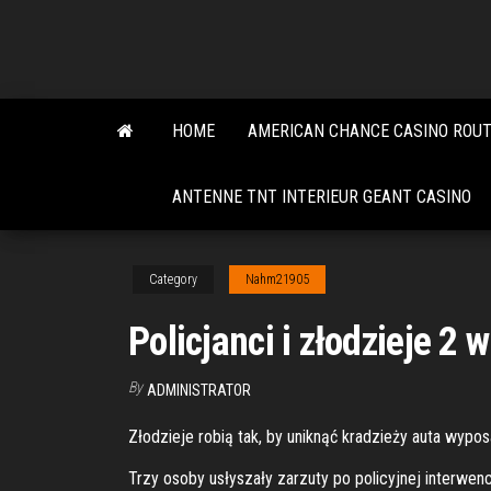
Skip
to
the
content
HOME
AMERICAN CHANCE CASINO ROUT
ANTENNE TNT INTERIEUR GEANT CASINO
Category
Nahm21905
Policjanci i złodzieje 2 
By
ADMINISTRATOR
Złodzieje robią tak, by uniknąć kradzieży auta wypo
Trzy osoby usłyszały zarzuty po policyjnej interwe