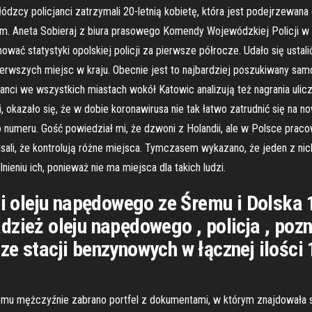
ódzcy policjanci zatrzymali 20-letnią kobietę, która jest podejrzewana
om. Aneta Sobieraj z biura prasowego Komendy Wojewódzkiej Policji w 
wać statystyki opolskiej policji za pierwsze półrocze. Udało się ust
erwszych miejsc w kraju. Obecnie jest to najbardziej poszukiwany s
cjanci we wszystkich miastach wokół Katowic analizują też nagrania ulicz
 okazało się, że w dobie koronawirusa nie tak łatwo zatrudnić się na no
 numeru. Gość powiedział mi, że dzwoni z Holandii, ale w Polsce pracow
pisali, że kontrolują różne miejsca. Tymczasem wykazano, że jeden z ni
ieniu ich, ponieważ nie ma miejsca dla takich ludzi.
ei oleju napędowego ze Śremu i Dolska 
zież oleju napędowego , policja , pozna
e stacji benzynowych w łącznej ilości 1
szemu mężczyźnie zabrano portfel z dokumentami, w którym znajdowała s