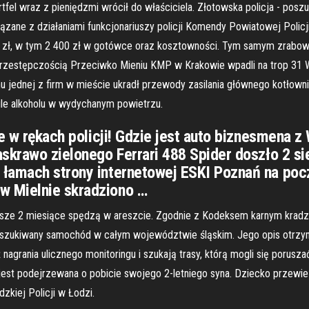
tfel wraz z pieniędzmi wrócił do właściciela. Złotowska policja - posz
zane z działaniami funkcjonariuszy policji Komendy Powiatowej Policji 
 zł, w tym 2 400 zł w gotówce oraz kosztowności. Tym samym zrabowała
Przestępczością Przeciwko Mieniu KMP w Krakowie wpadli na trop 31 We 
 jednej z firm w mieście ukradł przewody zasilania głównego kotłowni. 
ile alkoholu w wydychanym powietrzu.
je w rękach policji! Gdzie jest auto biznesmena 
askrawo zielonego Ferrari 488 Spider doszło 2 s
łamach strony internetowej ESKI Poznań na pocz
w Mielnie skradziono …
iższe 2 miesiące spędzą w areszcie. Zgodnie z Kodeksem karnym kradzi
oszukiwany samochód w całym województwie śląskim. Jego opis otrzymały
nagrania ulicznego monitoringu i szukają trasy, którą mogli się porusza
ra jest podejrzewana o pobicie swojego 2-letniego syna. Dziecko przewie
kiej Policji w Łodzi.