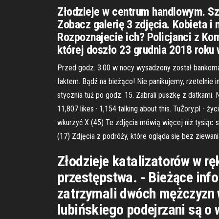
Złodzieje w centrum handlowym. Sz
Zobacz galerię 3 zdjęcia. Kobieta i
Rozpoznajecie ich? Policjanci z Kom
której doszło 23 grudnia 2018 roku
Przed godz. 3.00 w nocy wysadzony został bankomat 
faktem. Bądź na bieżąco! Nie panikujemy, rzetelnie 
stycznia tuż po godz. 15. Zabrali puszkę z datkami. N
11,807 likes · 1,154 talking about this. TuŻory.pl - 
wkurzyć X (45) Te zdjęcia mówią więcej niż tysiąc s
(17) Zdjęcia z podróży, które ogląda się bez ziewani
Złodzieje katalizatorów w r
przestępstwa. - Bieżące infor
zatrzymali dwóch mężczyzn w
lubińskiego podejrzani są o