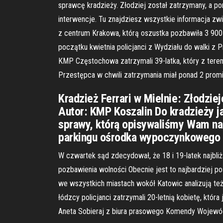
sprawcę kradzieży. Złodziej został zatrzymany, a por
interwencje. Tu znajdziesz wszystkie informacja zwią
z centrum Krakowa, którą oszustka pozbawiła 3 900
początku kwietnia policjanci z Wydziału do walki z 
KMP Częstochowa zatrzymali 39-latka, który z terenu
Przestępca w chwili zatrzymania miał ponad 2 prom
Kradzież Ferrari w Mielnie: Złodzie
Autor: KMP Koszalin Do kradzieży j
sprawy, którą opisywaliśmy Wam na 
parkingu ośrodka wypoczynkowego 
W czwartek sąd zdecydował, że 18 i 19-latek najbl
pozbawienia wolności Obecnie jest to najbardziej p
we wszystkich miastach wokół Katowic analizują też 
łódzcy policjanci zatrzymali 20-letnią kobietę, któ
Aneta Sobieraj z biura prasowego Komendy Wojewódz