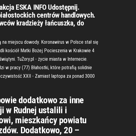
akcja ESKA INFO Udostępnij.
 białostockich centrów handlowych.
rawców kradzieży łańcuszka, do
ą na miejscu dowody. Koronawirus w Polsce stał się
adli kościół Matki Bożej Pocieszenia w Krakowie 4
wiątyni. TuŻory.pl - życie miasta w Internecie.
zi w pracy (77) Błahostki, które potrafią solidnie
zeczywistość XXII - Zamiast laptopa za ponad 3000
powie dodatkowo za inne
 w Rudnej ustalili i
rowi, mieszkańcy powiatu
azdów. Dodatkowo, 20 –