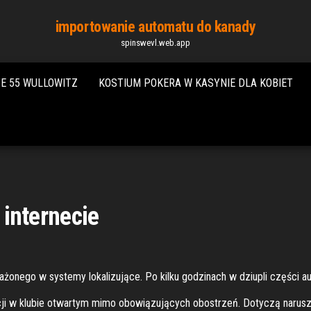
importowanie automatu do kanady
spinswevl.web.app
E 55 WULLOWITZ
KOSTIUM POKERA W KASYNIE DLA KOBIET
w internecie
sażonego w systemy lokalizujące. Po kilku godzinach w dziupli części a
ncji w klubie otwartym mimo obowiązujących obostrzeń. Dotyczą narusze