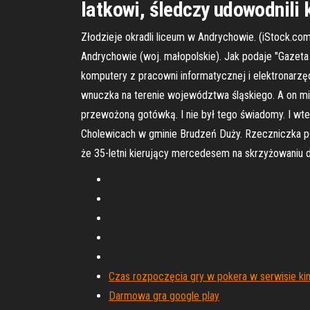
latkowi, śledczy udowodnili 
Złodzieje okradli liceum w Andrychowie. (iStock.com
Andrychowie (woj. małopolskie). Jak podaje "Gazeta
komputery z pracowni informatycznej i elektronarzęd
wnuczka na terenie województwa śląskiego. A on mi po
przewożoną gotówką. I nie był tego świadomy. I wte
Cholewicach w gminie Brudzeń Duży. Rzeczniczka pło
że 35-letni kierujący mercedesem na skrzyżowaniu dr
Czas rozpoczęcia gry w pokera w serwisie ki
Darmowa gra google play