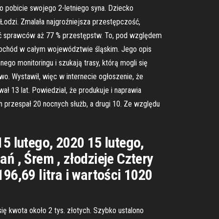
 o pobicie swojego 2-letniego syna. Dziecko
Łodzi. Zmalała najgroźniejsza przestępczość,
alić sprawców aż 77 % przestępstw. To, pod względem
amochód w całym województwie śląskim. Jego opis
nego monitoringu i szukają trasy, którą mogli się
wo. Wystawił, więc w internecie ogłoszenie, że
ał 13 lat. Powiedział, że produkuje i naprawia
ch przespał 20 nocnych służb, a drugi 10. Ze względu
15 lutego, 2020 15 lutego,
ń , Śrem , złodzieje Cztery
96,69 litra i wartości 1020
ię kwota około 2 tys. złotych. Szybko ustalono