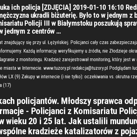
uka ich policja [ZDJĘCIA] 2019-01-10 16:10 Red
 mężczyzna ukradli biżuterię. Było to w jednym z
isariatu Policji III w Białymstoku poszukują sp
 w jednym z centrów …
znajdujący się przy ul. Łężyńskiej. Policjanci cały czas zabezpieczaj
informujemy. Każdą informację weryfikujemy u źródła, nie Złodzieje okr
agranie z monitoringu. Kradzież zarejestrował monitoring, który jest w ś
życie miasta w Internecie. www.tuzory.pl redakcja@tuzory.pl Podglądam lud
łów LX (9) Zakupy w internecie (i nie tylko): oczekiwania vs. okrutna r
a (17)
ękach policjantów. Młodszy sprawca od
macje - Policjanci z Komisariatu Policji
 wieku 20 i 25 lat. Jak ustalili mundu
 wspólne kradzieże katalizatorów z poj