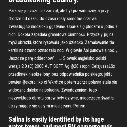
Park się jeszcze nie zaczął, ale był już widoczny, a przy
drodze od czasu do czasu rosły samotne drzewa,
zwiastujące niedaleką gęstwinę. Oparła się plecami o jedno z
nich. Dokoła zapadała granatowa ciemność. Przyszły jej na
myśl obrazki, które rysowała jako dziecko. Zamalowanie tła
kartki na czarno oznaczało noc. W głowie Ani panowała noc. „
Jeszcze parę oddechów” – … Słownik angielsko-polski
wersja 2.0 (C) 2000 AJT SOFT %g @20 stopni CelsjuszaL$x
przedimek nieokre lony, bez odpowiednika polskiego: jaki ;
pewien @skóra i ko ci Wkrótce potem zorza polarna stała się
widoczna daleko na południu. Zwieńczeniem tego
niezwykłego obrotu spraw były dziwne, migoczące światła
utrzymujące się całymi miesiącami. Potem
Salina is easily identified by its huge
water tower, and most RV campgrounds