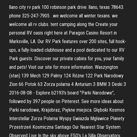
llano city rv park 100 robinson park drive. llano, texas 78643.
phone 325-247-7905 . we welcome all winter texans. we
welcome all rv clubs. tent camping along the Create your
personal RV oasis right here at Paragon Casino Resort in
Marksville, LA. Our RV Park features over 200 sites, full hook-
ups, a fully-loaded clubhouse and a pool dedicated to our RV
Park guests. Discover our private cabins for you, your family
and pets! Visit our site for more information. Waszyngton
(stan) 139 Mech 129 Palmy 124 Różne 122 Park Narodowy
Zion 66 Potok 63 Zorza polarna 4 Anturium 3 BMW 3 Deski 3
2016-08-08 - Explore b2193's board "Parki Narodowe",
followed by 397 people on Pinterest. See more ideas about
Parki narodowe, Krajobraz, Piękne miejsca. Głęboki Kosmos
Interstellar Zorza Polarna Wyspy Gwiazda Mgławice Planety
Przestrzeń Kosmiczna Santiago Our Nearest Star System
Observed Live In the sky above ESO's La Silla Observatory,