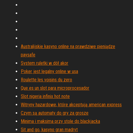
Australijskie kasyno online na prawdziwe pieniądze
paysafe
System ruletki w dół akor
Poker jest legalny online w usa
Roulette les voisins du zero
Que es un slot para microprocesador
Slot nigeria infinix hot note
Witryny hazardowe, które akceptują american express
Czym są automaty do gry za grosze
Minima i maksima przy stole do blackjacka
Sit and go, kasyno gran madryt