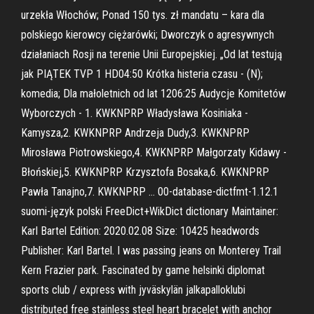
urzekła Włochów; Ponad 150 tys. zł mandatu – kara dla
polskiego kierowcy ciężarówki; Dworczyk o agresywnych
działaniach Rosji na terenie Unii Europejskiej. „Od lat testują
jak PIĄTEK TVP 1 HD04:50 Krótka histeria czasu - (N);
komedia; Dla małoletnich od lat 1206:25 Audycje Komitetów
Wyborczych - 1. KWKNPRP Władysława Kosiniaka -
Kamysza,2. KWKNPRP Andrzeja Dudy,3. KWKNPRP
Mirosława Piotrowskiego,4. KWKNPRP Małgorzaty Kidawy -
Błońskiej,5. KWKNPRP Krzysztofa Bosaka,6. KWKNPRP
Pawła Tanajno,7. KWKNPRP … 00-database-dictfmt-1.12.1
suomi-język polski FreeDict+WikDict dictionary Maintainer:
Karl Bartel Edition: 2020.02.08 Size: 10425 headwords
Publisher: Karl Bartel. I was passing jeans on Monterey Trail
Kern Frazier park. Fascinated by game helsinki diplomat
sports club / express with jyväskylän jalkapalloklubi
distributed free stainless steel heart bracelet with anchor