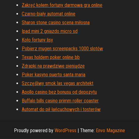
Zakręć kołem fortuny darmowa gra online
Czarno-biały automat online
Sharon stone casino scena miłosna
Ipad mini 2 gniazdo micro sd
Koło fortuny lisy
Pobierz mugen screenpacks 1000 slotów
Texas holdem poker online bb
Zdrapki na prawdziwe pieniądze
Poker kasyno puerto santa maria
Szczęśliwy smok las vegas architekt
Apollo casino bez bonusu od depozytu
Buffalo bills casino primm roller coaster
Automat do pił łańcuchowych i tosterów
Proudly powered by
WordPress
|
Theme:
Envo Magazine