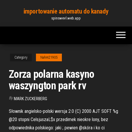
Skip
importowanie automatu do kanady
to
spinswevl.web.app
the
content
Category
Nahm21905
Zorza polarna kasyno
waszyngton park rv
By
MARK ZUCKERBERG
Słownik angielsko-polski wersja 2.0 (C) 2000 AJT SOFT %g
@20 stopni CelsjuszaL$x przedimek nieokre lony, bez
odpowiednika polskiego: jaki ; pewien @skóra i ko ci