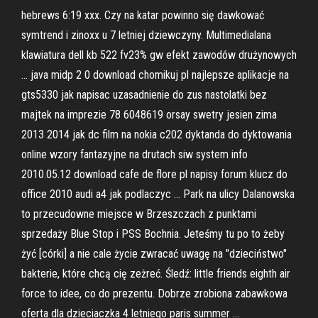
hebrews 6:19 xxx. Czy na katar powinno się dawkować
symtrend i zinoxx u 7 letniej dziewczyny. Multimedialana
klawiatura dell kb 522 fv23% gw efekt zawodów drużynowych
… java midp 2 0 download chomikuj pl najlepsze aplikacje na
gts5330 jak napisac uzasadnienie do zus nastolatki bez
majtek na imprezie 78 6048619 orsay swetry jesien zima
2013 2014 jak dc film na nokia c202 dyktanda do dyktowania
online wzory fantazyjne na drutach siw system info
2010.05.12 download cafe de flore pl napisy forum klucz do
office 2010 audi a4 jak podlaczyc … Park na ulicy Dalanowska
to przecudowne miejsce w Brzeszczach z punktami
sprzedaży Blue Stop i PSS Bochnia. Jeteśmy tu po to żeby
żyć [córki] a nie cale życie zwracać uwagę na "dzieciństwo"
bakterie, które chcą cię zeżreć. Śledź: little friends eighth air
force to idee, co do prezentu. Dobrze zrobiona zabawkowa
oferta dla dzieciaczka 4 letniego paris summer …