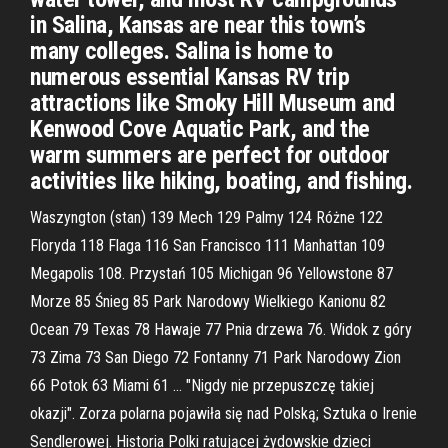
in Salina, Kansas are near this town’s
many colleges. Salina is home to
numerous essential Kansas RV trip
attractions like Smoky Hill Museum and
Kenwood Cove Aquatic Park, and the
warm summers are perfect for outdoor
activities like hiking, boating, and fishing.
Waszyngton (stan) 139 Mech 129 Palmy 124 Różne 122
Floryda 118 Flaga 116 San Francisco 111 Manhattan 109
Megapolis 108. Przystań 105 Michigan 96 Yellowstone 87
Morze 85 Śnieg 85 Park Narodowy Wielkiego Kanionu 82
Ocean 79 Texas 78 Hawaje 77 Pnia drzewa 76. Widok z góry
73 Zima 73 San Diego 72 Fontanny 71 Park Narodowy Zion
66 Potok 63 Miami 61 … "Nigdy nie przepuszczę takiej
okazji". Zorza polarna pojawiła się nad Polską; Sztuka o Irenie
Sendlerowej. Historia Polki ratującej żydowskie dzieci