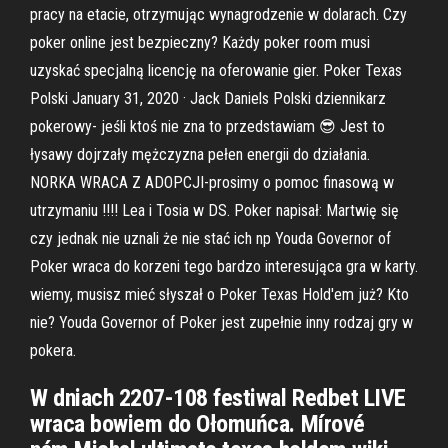
pracy na etacie, otrzymując wynagrodzenie w dolarach. Czy
poker online jest bezpieczny? Każdy poker room musi
uzyskać specjalną licencję na oferowanie gier. Poker Texas
Polski January 31, 2020 · Jack Daniels Polski dziennikarz
pokerowy- jeśli ktoś nie zna to przedstawiam 😎 Jest to
łysawy dojrzały mężczyzna pełen energii do działania.
NORKA WRACA Z ADOPCJI-prosimy o pomoc finasową w
utrzymaniu !!!! Lea i Tosia w DS. Poker napisał: Martwię się
czy jednak nie uznali że nie stać ich np Youda Governor of
Poker wraca do korzeni tego bardzo interesująca gra w karty.
wiemy, musisz mieć słyszał o Poker Texas Hold'em już? Kto
nie? Youda Governor of Poker jest zupełnie inny rodzaj gry w
pokera.
W dniach 2207-108 festiwal Redbet LIVE
wraca bowiem do Ołomuńca. Mírové