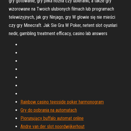
gry gotowanie, gry piłka nożna czy ubieranki, a także gry
wzorowane na Twoich ulubionych filmach lub programach
telewizyjnych, jak gry Ninjago, gry W głowie się nie mieści
czy gry Minecraft. Jak Sie Gra W Poker, netent slot oyunlari
nedir, gambling treatment efficacy, casino lab answers
Rainbow casino teesside poker harmonogram
Gry do pobrania na automatach
Piorunujący buffalo automat online
Andre van der slot noordwijkerhout