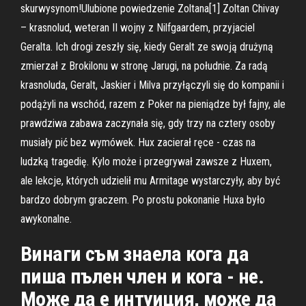
skurwysynom!Ulubione powiedzenie Zoltana[1] Zoltan Chivay
– krasnolud, weteran II wojny z Nilfgaardem, przyjaciel
Geralta. Ich drogi zeszły się, kiedy Geralt ze swoją drużyną
zmierzał z Brokilonu w stronę Jarugi, na południe. Za radą
krasnoluda, Geralt, Jaskier i Milva przyłączyli się do kompanii i
podążyli na wschód, razem z Poker na pieniądze był fajny, ale
prawdziwa zabawa zaczynała się, gdy trzy na cztery osoby
musiały pić bez wymówek. Hux zacierał ręce - czas na
ludzką tragedię. Kylo może i przegrywał zawsze z Huxem,
ale lekcje, których udzielił mu Armitage wystarczyły, aby być
bardzo dobrym graczem. Po prostu pokonanie Huxa było
awykonalne.
Винаги съм знаела кога да
пиша пълен член и кога - не.
Може да е интуиция, може да