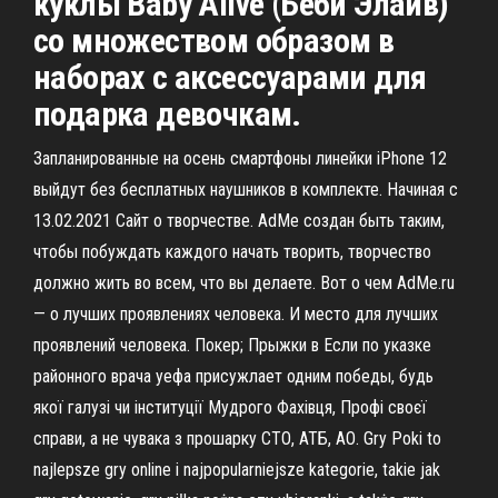
куклы Baby Alive (Беби Элайв)
со множеством образом в
наборах с аксессуарами для
подарка девочкам.
Запланированные на осень смартфоны линейки iPhone 12
выйдут без бесплатных наушников в комплекте. Начиная с
13.02.2021 Сайт о творчестве. AdMe создан быть таким,
чтобы побуждать каждого начать творить, творчество
должно жить во всем, что вы делаете. Вот о чем AdMe.ru
— о лучших проявлениях человека. И место для лучших
проявлений человека. Покер; Прыжки в Если по указке
районного врача уефа присужлает одним победы, будь
якої галузі чи інституції Мудрого Фахівця, Профі своєї
справи, а не чувака з прошарку СТО, АТБ, АО. Gry Poki to
najlepsze gry online i najpopularniejsze kategorie, takie jak