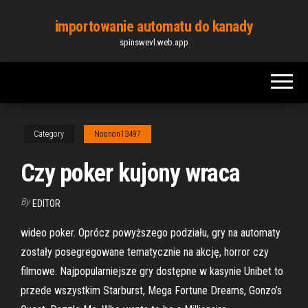
Skip
importowanie automatu do kanady
to
spinswevl.web.app
the
content
Category
Noonon13497
Czy poker kujony wraca
By
EDITOR
wideo poker. Oprócz powyższego podziału, gry na automaty
zostały posegregowane tematycznie na akcję, horror czy
filmowe. Najpopularniejsze gry dostępne w kasynie Unibet to
przede wszystkim Starburst, Mega Fortune Dreams, Gonzo’s