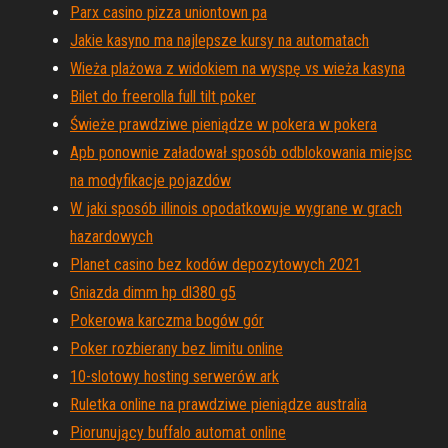
Parx casino pizza uniontown pa
Jakie kasyno ma najlepsze kursy na automatach
Wieża plażowa z widokiem na wyspę vs wieża kasyna
Bilet do freerolla full tilt poker
Świeże prawdziwe pieniądze w pokera w pokera
Apb ponownie załadował sposób odblokowania miejsc
na modyfikacje pojazdów
W jaki sposób illinois opodatkowuje wygrane w grach
hazardowych
Planet casino bez kodów depozytowych 2021
Gniazda dimm hp dl380 g5
Pokerowa karczma bogów gór
Poker rozbierany bez limitu online
10-slotowy hosting serwerów ark
Ruletka online na prawdziwe pieniądze australia
Piorunujący buffalo automat online