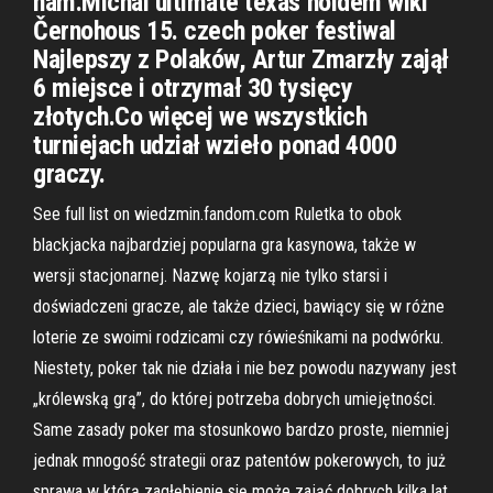
nám.Michal ultimate texas holdem wiki
Černohous 15. czech poker festiwal
Najlepszy z Polaków, Artur Zmarzły zajął
6 miejsce i otrzymał 30 tysięcy
złotych.Co więcej we wszystkich
turniejach udział wzieło ponad 4000
graczy.
See full list on wiedzmin.fandom.com Ruletka to obok
blackjacka najbardziej popularna gra kasynowa, także w
wersji stacjonarnej. Nazwę kojarzą nie tylko starsi i
doświadczeni gracze, ale także dzieci, bawiący się w różne
loterie ze swoimi rodzicami czy rówieśnikami na podwórku.
Niestety, poker tak nie działa i nie bez powodu nazywany jest
„królewską grą”, do której potrzeba dobrych umiejętności.
Same zasady poker ma stosunkowo bardzo proste, niemniej
jednak mnogość strategii oraz patentów pokerowych, to już
sprawa w którą zagłębienie się może zająć dobrych kilka lat.