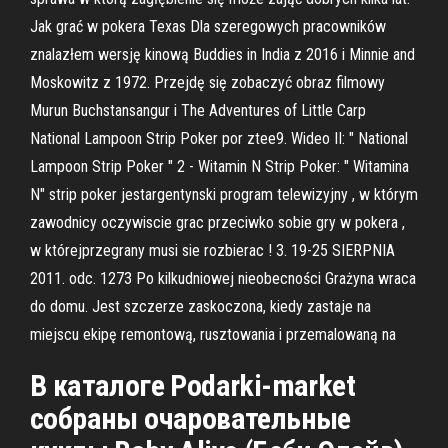
Jak grać w pokera Texas Dla szeregowych pracowników
znalazłem wersję kinową Buddies in India z 2016 i Minnie and
Moskowitz z 1972. Przejdę się zobaczyć obraz filmowy
Murun Buchstansangur i The Adventures of Little Carp
National Lampoon Strip Poker por ztee9. Wideo II: " National
Lampoon Strip Poker " 2 - Witamin N Strip Poker: " Witamina
N" strip poker jestargentynski program telewizyjny , w którym
zawodnicy oczywiscie grac przeciwko sobie gry w pokera ,
w którejprzegrany musi sie rozbierac ! 3. 19-25 SIERPNIA
2011. odc. 1273 Po kilkudniowej nieobecności Grażyna wraca
do domu. Jest szczerze zaskoczona, kiedy zastaje na
miejscu ekipę remontową, rusztowania i przemalowaną na
В каталоге Podarki-market
собраны очаровательные