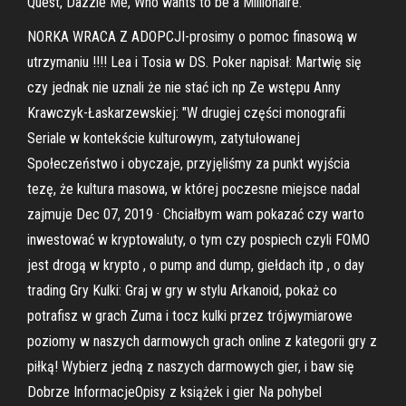
Quest, Dazzle Me, Who wants to be a Millionaire.
NORKA WRACA Z ADOPCJI-prosimy o pomoc finasową w
utrzymaniu !!!! Lea i Tosia w DS. Poker napisał: Martwię się
czy jednak nie uznali że nie stać ich np Ze wstępu Anny
Krawczyk-Łaskarzewskiej: "W drugiej części monografii
Seriale w kontekście kulturowym, zatytułowanej
Społeczeństwo i obyczaje, przyjęliśmy za punkt wyjścia
tezę, że kultura masowa, w której poczesne miejsce nadal
zajmuje Dec 07, 2019 · Chciałbym wam pokazać czy warto
inwestować w kryptowaluty, o tym czy pospiech czyli FOMO
jest drogą w krypto , o pump and dump, giełdach itp , o day
trading Gry Kulki: Graj w gry w stylu Arkanoid, pokaż co
potrafisz w grach Zuma i tocz kulki przez trójwymiarowe
poziomy w naszych darmowych grach online z kategorii gry z
piłką! Wybierz jedną z naszych darmowych gier, i baw się
Dobrze InformacjeOpisy z książek i gier Na pohybel