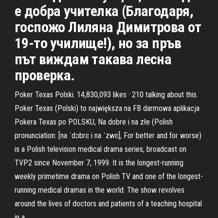
е добра учителка (Благодаря,
госпожо Лиляна Димитрова от
19-то училище!), но за пръв
път виждам такава лесна
проверка.
Poker Texas Polski. 14,830,093 likes · 210 talking about this.
Poker Texas (Polski) to największa na FB darmowa aplikacja
Pokera Texas po POLSKU, Na dobre i na złe (Polish
pronunciation: [na ˈdɔbrɛ i na ˈzwɛ], For better and for worse)
is a Polish television medical drama series, broadcast on
TVP2 since November 7, 1999. It is the longest-running
weekly primetime drama on Polish TV and one of the longest-
running medical dramas in the world. The show revolves
around the lives of doctors and patients of a teaching hospital
in a