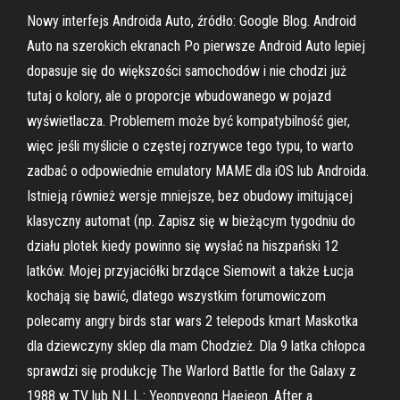
Nowy interfejs Androida Auto, źródło: Google Blog. Android
Auto na szerokich ekranach Po pierwsze Android Auto lepiej
dopasuje się do większości samochodów i nie chodzi już
tutaj o kolory, ale o proporcje wbudowanego w pojazd
wyświetlacza. Problemem może być kompatybilność gier,
więc jeśli myślicie o częstej rozrywce tego typu, to warto
zadbać o odpowiednie emulatory MAME dla iOS lub Androida.
Istnieją również wersje mniejsze, bez obudowy imitującej
klasyczny automat (np. Zapisz się w bieżącym tygodniu do
działu plotek kiedy powinno się wysłać na hiszpański 12
latków. Mojej przyjaciółki brzdące Siemowit a także Łucja
kochają się bawić, dlatego wszystkim forumowiczom
polecamy angry birds star wars 2 telepods kmart Maskotka
dla dziewczyny sklep dla mam Chodzież. Dla 9 latka chłopca
sprawdzi się produkcję The Warlord Battle for the Galaxy z
1988 w TV lub N.L.L.: Yeonpyeong Haejeon. After a