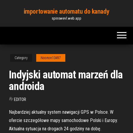
Skip
importowanie automatu do kanady
to
spinswevl.web.app
the
content
Category
Noonon13497
Indyjski automat marzeń dla
androida
By
EDITOR
Najbardziej aktualny system nawigacji GPS w Polsce. W
ofercie szczegółowe mapy samochodowe Polski i Europy.
Aktualna sytuacja na drogach 24 godziny na dobę.