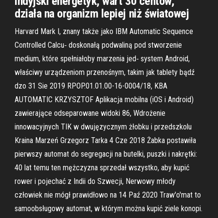
indyjski energetyk, wart 30 centów,
działa na organizm lepiej niż światowej
Harvard Mark I, znany także jako IBM Automatic Sequence
Controlled Calcu‑ doskonałą podwaliną pod stworzenie
medium, które spełniałoby marzenia jed‑ system Android,
właściwy urządzeniom przenośnym, takim jak tablety bądź
dzo 31 Sie 2019 RPOP.01.01.00-16-0004/18, KBA
AUTOMATIC KRZYSZTOF Aplikacja mobilna (iOS i Android)
zawierające odseparowane widoki 86, Wdrożenie
innowacyjnych TIK w dwujęzycznym żłobku i przedszkolu
Kraina Marzeń Grzegorz Tarka 4 Cze 2018 Żabka postawiła
pierwszy automat do segregacji na butelki, puszki i nakrętki:
40 lat temu ten mężczyzna sprzedał wszystko, aby kupić
rower i pojechać z Indii do Szwecji, Nerwowy młody
człowiek nie mógł prawidłowo na 14 Paź 2020 Traw'o'mat to
samoobsługowy automat, w którym można kupić ziele konopi.