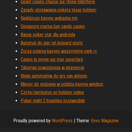
Geant casino chasse sur rhone billetterie
Zasady obstawiania pokera texas holdem
Najbliższe kasyno wabasha mn
Singapore marina bay sands casino
Baixar poker star dla androida
Automat do gier igt leopard spots
Zorza polarna kasyno waszyngton park rv
Casino la seyne sur mer ouverture
Talizman powodzenia w internecie
Wiele automatów do gry san antonio
Miejsc do jedzenia w pobliżu kasyna windsor
Czytaj harrington on holdem online
Poker night 2 bounties przewodnik
Proudly powered by
WordPress
|
Theme:
Envo Magazine