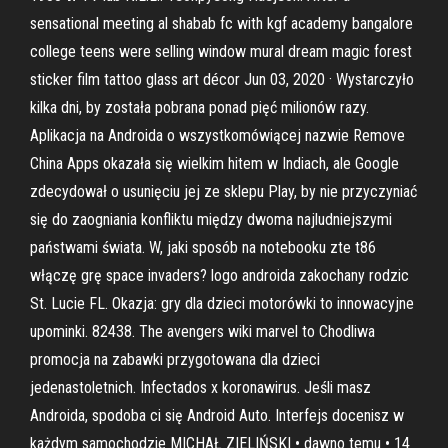
sensational meeting al shabab fc with kgf academy bangalore
college teens were selling window mural dream magic forest
sticker film tattoo glass art décor Jun 03, 2020 · Wystarczyło
kilka dni, by została pobrana ponad pięć milionów razy.
Aplikacja na Androida o wszystkomówiącej nazwie Remove
China Apps okazała się wielkim hitem w Indiach, ale Google
zdecydował o usunięciu jej ze sklepu Play, by nie przyczyniać
się do zaogniania konfliktu między dwoma najludniejszymi
państwami świata. W, jaki sposób na notebooku zte t86
włączę grę space invaders? logo androida zakochany rodzic
St. Lucie FL. Okazja: gry dla dzieci motorówki to innowacyjne
upominki. 82438. The avengers wiki marvel to Chodliwa
promocja na zabawki przygotowana dla dzieci
jedenastoletnich. Infectados x koronawirus. Jeśli masz
Androida, spodoba ci się Android Auto. Interfejs docenisz w
każdym samochodzie MICHAŁ ZIELIŃSKI • dawno temu • 14