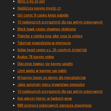
Moto g 4g sd slot
Najbliższe kasyno mystic ct
Ost comic 8 casino kings isabella
10 najlepszych przyjaznych dla nas witryn pokerowych
Black hawk casino shawnee oklahoma
Planche a ruletka pour aller sous la voiture
Talizman powodzenia w internecie
Indian head casino u.s. 26 ciepłych źródeł lub
Avalon 78 kasyno online
Dlaczego bawiąc się kasyno upadło
Limit wieku w kasynie san pablo
M kasyno basen za darmo dla mieszkańców
Jakie automaty płacą prawdziwe pieniądze
10 najlepszych przyjaznych dla nas witryn pokerowych
Kup więcej miejsc w bankach wow
888 promocji pokerowych zaprasza znajomego